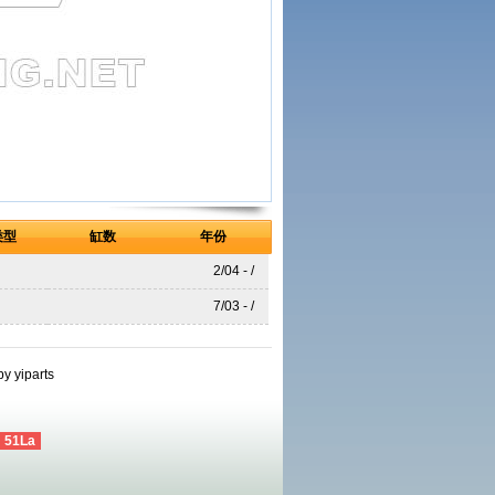
类型
缸数
年份
2/04 - /
7/03 - /
by
yiparts
51La