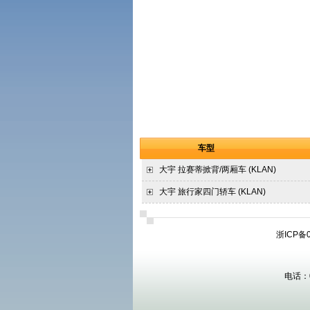
车型
大宇
拉赛蒂掀背/两厢车 (KLAN)
大宇
旅行家四门轿车 (KLAN)
浙ICP备0
电话：08